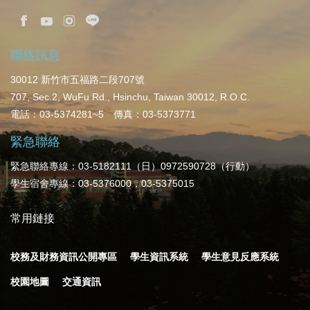
聯絡訊息
30012 新竹市五福路二段707號
707, Sec.2, WuFu Rd., Hsinchu, Taiwan 30012, R.O.C.
電話：03-5374281~5 傳真：03-5373771
緊急聯絡
緊急聯絡專線：03-5182111（日）0972590728（行動）
學生宿舍專線：03-5376000，03-5375015
常用鏈接
校務及財務資訊公開專區
學生資訊系統
學生意見反應系統
校園地圖
交通資訊