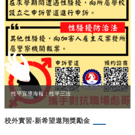
性平宣導海報：性平三法
校外實習-新希望遨翔獎勵金