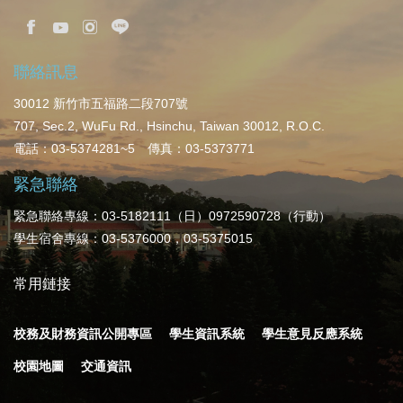
聯絡訊息
30012 新竹市五福路二段707號
707, Sec.2, WuFu Rd., Hsinchu, Taiwan 30012, R.O.C.
電話：03-5374281~5 傳真：03-5373771
緊急聯絡
緊急聯絡專線：03-5182111（日）0972590728（行動）
學生宿舍專線：03-5376000，03-5375015
常用鏈接
校務及財務資訊公開專區
學生資訊系統
學生意見反應系統
校園地圖
交通資訊