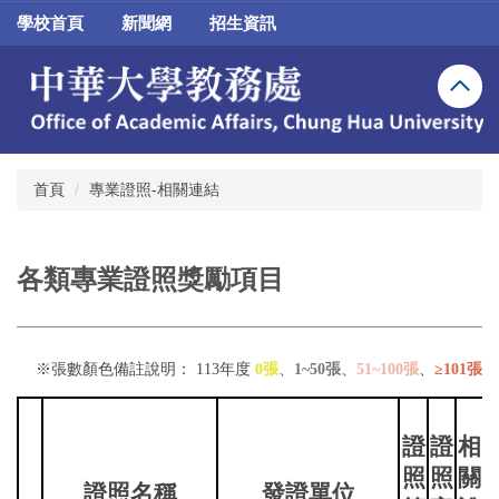
跳
學校首頁
新聞網
招生資訊
到
主
要
內
容
區
首頁
專業證照-相關連結
各類專業證照獎勵項目
※張數顏色備註說明： 113年度
0張
、
1~50張
、
51~100張
、
≥101張
證
證
相
照
照
關
證照名稱
發證單位