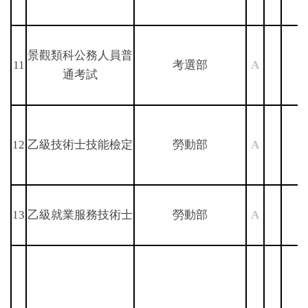
景觀類科公務人員普
11
考選部
A
通考試
12
乙級技術士技能檢定
勞動部
A
13
乙級就業服務技術士
勞動部
A