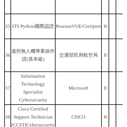
35
ITS Python國際認證
PearsonVUE/Certiport
B
遙控無人機專業操作
36
交通部民用航空局
B
證(基本級)
Information
Technology
37
Microsoft
B
Specialist
Cybersecurity
Cisco Certified
38
Support Technician
CISCO
B
(CCST)Cybersecurity