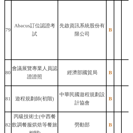
Abacus訂位認證考
先啟資訊系統股份有
79
B
試
限公司
會議展覽專業人員認
80
經濟部國貿局
B
證證照
中華民國遊程規劃設
81
遊程規劃師(初階)
B
計協會
丙級技術士(中西餐
82
飲調餐服烘焙等餐旅
勞動部
B