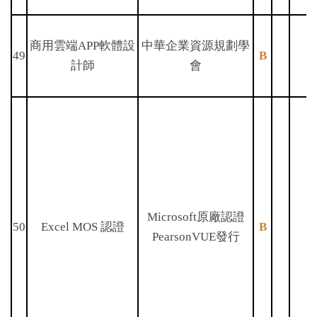
商用雲端APP軟體設
中華企業資源規劃學
49
B
計師
會
Microsoft原廠認證
50
Excel MOS 認證
B
PearsonVUE發行