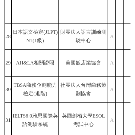
日本語文檢定(JLPT)
財團法人語言訓練測
28
A
N1(1級)
驗中心
29
AH&LA相關證照
美國飯店業協會
A
TBSA商務企劃能力
社團法人台灣商務策
30
A
檢定(進階)
劃協會
IELTS6.0雅思國際英
英國劍橋大學ESOL
31
A
語測驗系統
考試中心