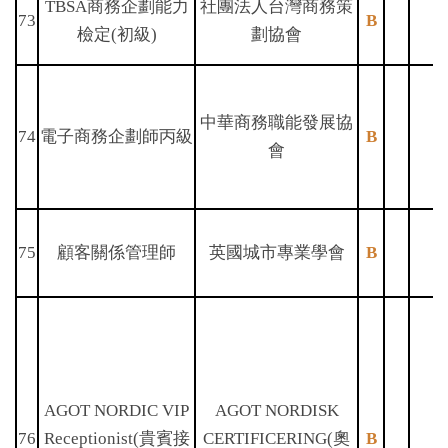
TBSA商務企劃能力
社團法人台灣商務策
73
B
檢定(初級)
劃協會
中華商務職能發展協
74
電子商務企劃師丙級
B
會
75
顧客關係管理師
英國城市專業學會
B
AGOT NORDIC VIP
AGOT NORDISK
76
Receptionist(貴賓接
CERTIFICERING(奧
B