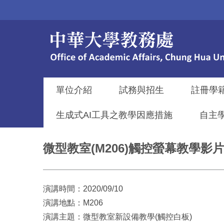
跳
到
主
要
內
容
區
單位介紹
試務與招生
註冊學
生成式AI工具之教學因應措施
自主
微型教室(M206)觸控螢幕教學影
演講時間：2020/09/10
演講地點：M206
演講主題：微型教室新設備教學(觸控白板)