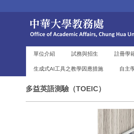
跳
到
主
要
內
容
區
單位介紹
試務與招生
註冊學
生成式AI工具之教學因應措施
自主
多益英語測驗（TOEIC）