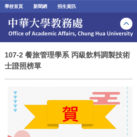
跳
學校首頁
新聞網
招生資訊
到
主
要
內
容
區
107-2 餐旅管理學系 丙級飲料調製技術
士證照榜單