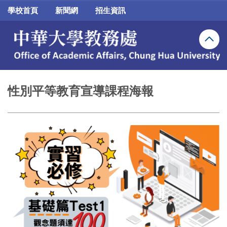
跳
學校首頁
新聞網
招生資訊
到
主
要
內
容
區
性別平等教育宣導課程海報