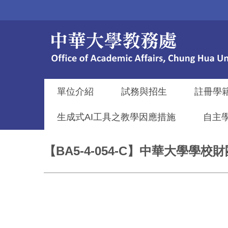
跳
到
主
要
內
容
區
單位介紹
試務與招生
註冊學
生成式AI工具之教學因應措施
自主
【BA5-4-054-C】中華大學