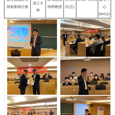
淡江大
與創新研討會
特聘教授
日(五)
心
學
(M411)