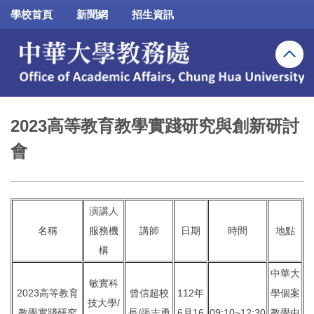
跳
學校首頁
新聞網
招生資訊
到
主
要
內
容
區
2023高等教育教學實踐研究與創新研討
會
演講人
名稱
服務機
講師
日期
時間
地點
構
中華大
敏實科
2023高等教育
曾信超校
112年
學個案
技大學/
教學實踐研究
長/張志勇
6月16
09:10~12:30
教學中