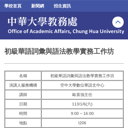
跳
學校首頁
新聞網
招生資訊
到
主
要
內
容
區
初級華語詞彙與語法教學實務工作坊
名稱
初級華語詞彙與語法教學實務工作坊
演講人服務機構
空中大學數位華語文中心
講師
歐喜強主任
日期
113/1/6(六)
時間
9:00 ~ 16:00
地點
I206