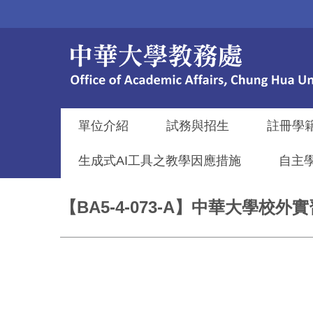
跳
到
主
要
內
容
區
單位介紹
試務與招生
註冊學
生成式AI工具之教學因應措施
自主
【BA5-4-073-A】中華大學