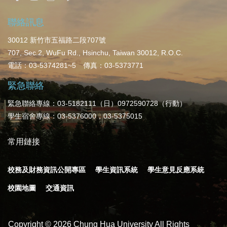
聯絡訊息
30012 新竹市五福路二段707號
707, Sec.2, WuFu Rd., Hsinchu, Taiwan 30012, R.O.C.
電話：03-5374281~5 傳真：03-5373771
緊急聯絡
緊急聯絡專線：03-5182111（日）0972590728（行動）
學生宿舍專線：03-5376000，03-5375015
常用鏈接
校務及財務資訊公開專區
學生資訊系統
學生意見反應系統
校園地圖
交通資訊
Copyright ©
2026
Chung Hua University All Rights