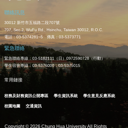
聯絡訊息
30012 新竹市五福路二段707號
707, Sec.2, WuFu Rd., Hsinchu, Taiwan 30012, R.O.C.
電話：03-5374281~5 傳真：03-5373771
緊急聯絡
緊急聯絡專線：03-5182111（日）0972590728（行動）
學生宿舍專線：03-5376000，03-5375015
常用鏈接
校務及財務資訊公開專區
學生資訊系統
學生意見反應系統
校園地圖
交通資訊
Copyright ©
2026
Chung Hua University All Rights