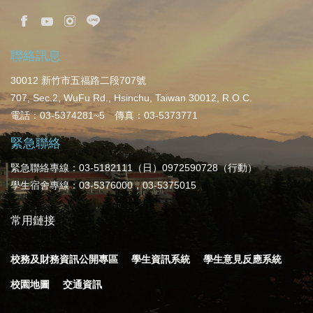
聯絡訊息
30012 新竹市五福路二段707號
707, Sec.2, WuFu Rd., Hsinchu, Taiwan 30012, R.O.C.
電話：03-5374281~5 傳真：03-5373771
緊急聯絡
緊急聯絡專線：03-5182111（日）0972590728（行動）
學生宿舍專線：03-5376000，03-5375015
常用鏈接
校務及財務資訊公開專區
學生資訊系統
學生意見反應系統
校園地圖
交通資訊