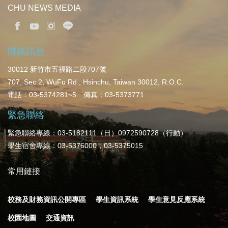
CHU NEWS MEDIA
聯絡訊息
30012 新竹市五福路二段707號
707, Sec.2, WuFu Rd., Hsinchu, Taiwan 30012, R.O.C.
電話：03-5374281~5 傳真：03-5373771
緊急聯絡
緊急聯絡專線：03-5182111（日）0972590728（行動）
學生宿舍專線：03-5376000，03-5375015
常用鏈接
校務及財務資訊公開專區
學生資訊系統
學生意見反應系統
校園地圖
交通資訊