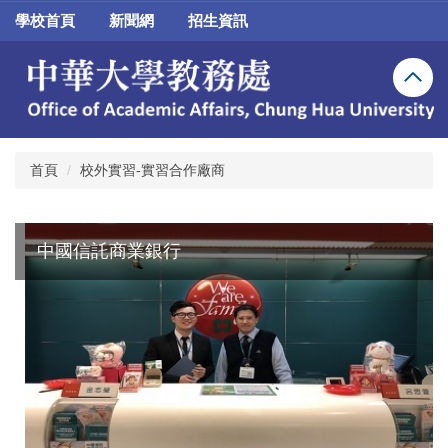
跳
學校首頁
新聞網
招生資訊
到
主
要
內
容
區
首頁
校外實習-實習合作廠商
中國信託商業銀行