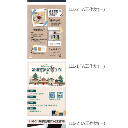
111-2 TA工作坊(一)
111-1 TA工作坊(一)
110-2 TA工作坊(一)