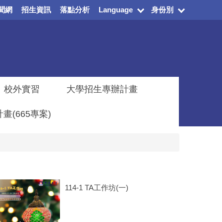
聞網
招生資訊
落點分析
Language
身份別
校外實習
大學招生專辦計畫
(665專案)
114-1 TA工作坊(一)