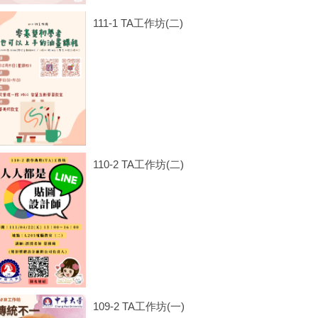
111-1 TA工作坊(二)
110-2 TA工作坊(二)
109-2 TA工作坊(一)