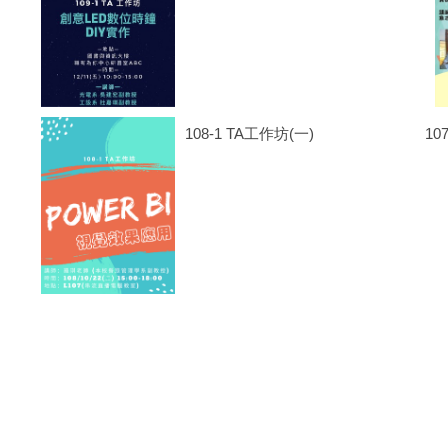
108-1 TA工作坊(一)
10
107-2 TA工作坊(一)