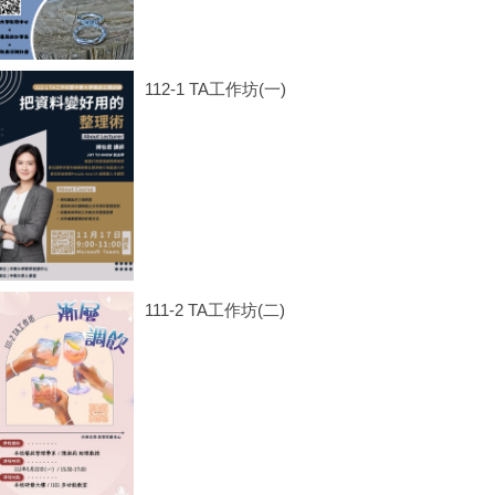
112-1 TA工作坊(一)
111-2 TA工作坊(二)