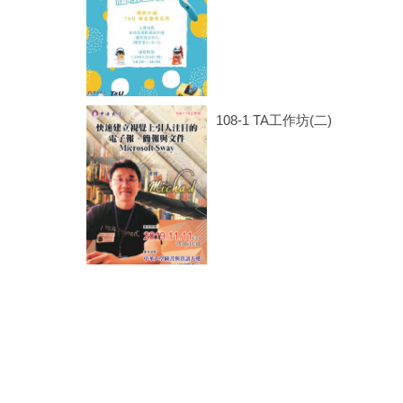
108-1 TA工作坊(二)
107-2 TA工作坊(二)