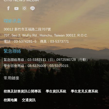
聯絡訊息
30012 新竹市五福路二段707號
707, Sec.2, WuFu Rd., Hsinchu, Taiwan 30012, R.O.C.
電話：03-5374281~5 傳真：03-5373771
緊急聯絡
緊急聯絡專線：03-5182111（日）0972590728（行動）
學生宿舍專線：03-5376000，03-5375015
常用鏈接
校務及財務資訊公開專區
學生資訊系統
學生意見反應系統
校園地圖
交通資訊