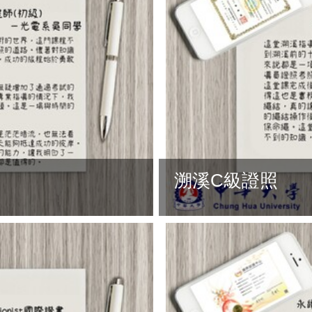
溯溪C級證照