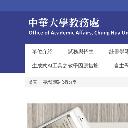
跳
到
主
要
內
容
區
單位介紹
試務與招生
註冊學
生成式AI工具之教學因應措施
自主
首頁
專業證照-心得分享