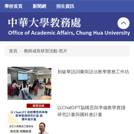
跳
學校首頁
新聞網
招生資訊
到
主
要
內
容
區
首頁
教師成長研習活動-照片
初級華語詞彙與語法教學實務工作坊
以ChatGPT協構思與準備教學實踐
研究計畫與國科會計畫