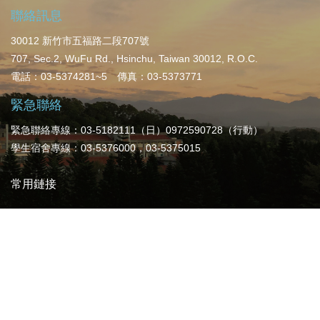
聯絡訊息
30012 新竹市五福路二段707號
707, Sec.2, WuFu Rd., Hsinchu, Taiwan 30012, R.O.C.
電話：03-5374281~5 傳真：03-5373771
緊急聯絡
緊急聯絡專線：03-5182111（日）0972590728（行動）
學生宿舍專線：03-5376000，03-5375015
常用鏈接
校務及財務資訊公開專區
學生資訊系統
學生意見反應系統
校園地圖
交通資訊
Copyright ©
2026
Chung Hua University All Rights
Reserved