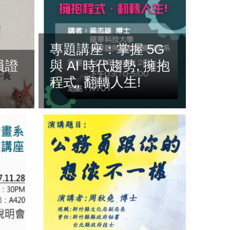
專題講座：掌握 5G
員證
與 AI 時代趨勢, 擁抱
程式, 翻轉人生!