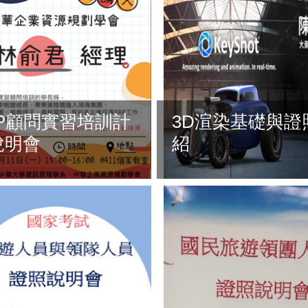
RP顧問實習培訓計
3D渲染基礎與證
說明會
紹