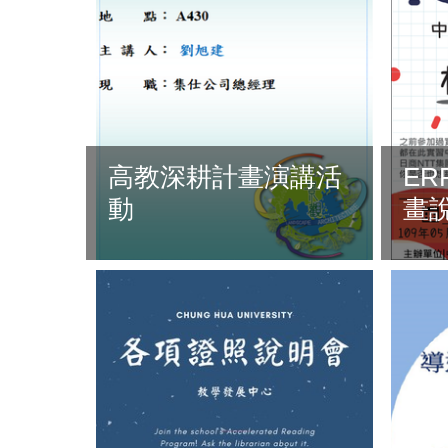
高教深耕計畫演講活
E
動
畫