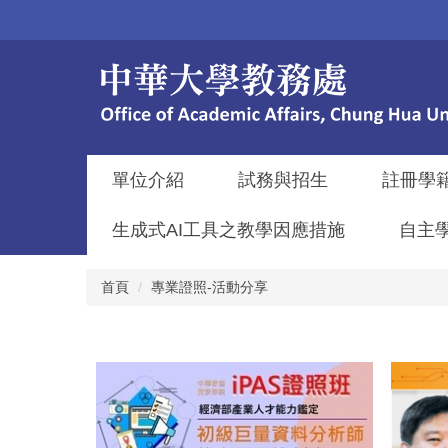
跳
到
主
要
內
容
區
單位介紹
試務與招生
註冊學
生成式AI工具之教學因應措施
自主
首頁
專業證照-活動分享