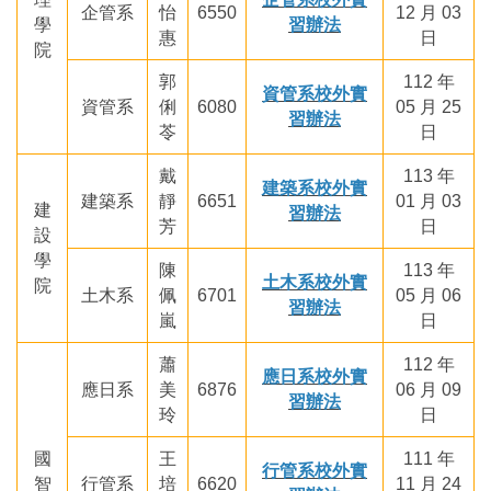
企管系
怡
6550
12 月 03
學
習辦法
惠
日
院
郭
112 年
資管系校外實
資管系
俐
6080
05 月 25
習辦法
苓
日
戴
113 年
建築系校外實
建築系
靜
6651
01 月 03
建
習辦法
芳
日
設
學
陳
113 年
土木系校外實
院
土木系
佩
6701
05 月 06
習辦法
嵐
日
蕭
112 年
應日系校外實
應日系
美
6876
06 月 09
習辦法
玲
日
國
王
111 年
行管系校外實
智
行管系
培
6620
11 月 24