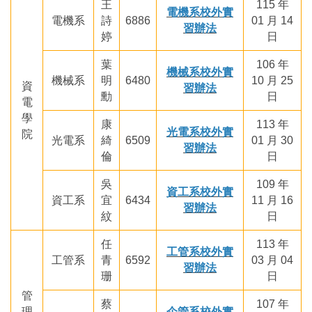
王
115 年
電機系校外實
電機系
詩
6886
01 月 14
習辦法
婷
日
葉
106 年
機械系校外實
機械系
明
6480
10 月 25
資
習辦法
勳
日
電
學
康
113 年
光電系校外實
院
光電系
綺
6509
01 月 30
習辦法
倫
日
吳
109 年
資工系校外實
資工系
宜
6434
11 月 16
習辦法
紋
日
任
113 年
工管系校外實
工管系
青
6592
03 月 04
習辦法
珊
日
管
蔡
107 年
理
企管系校外實