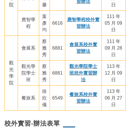
習辦法
院
馨
日
葉
111 年
應智學
應智學程校外實
彥
6616
05 月 09
程
習辦法
均
日
蔡
111 年
會展系校外實
會展系
雅
6881
09 月 28
習辦法
秀
日
觀
觀光學
蔡
觀光學院學士
113 年
光
院學士
雅
6881
班校外實習辦
12 月 09
學
班
秀
法
日
院
徐
113 年
餐旅系校外實
餐旅系
欣
6549
06 月 27
習辦法
儀
日
校外實習-辦法表單