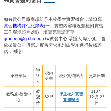
📲實習簽約窗口
如有貴公司廠商想給予本校學生實習機會，請填寫
實習機構評估紀錄表
(一、實習內容概況並檢附實習
工作環境照片2張)，填寫完畢請寄至
graceou@g.chu.edu.tw
教發中心 承辦人 歐小姐，會
依據貴公司填寫之實習需求系別由學系進行後續評
估，謝謝!
聯
校內
承辦單位
絡
校外實習辦法
更新日期
分機
人
歐
113 年
教務處-教發中
學生校外實習
冠
6215
12 月 23
心
實施辦法
伶
日